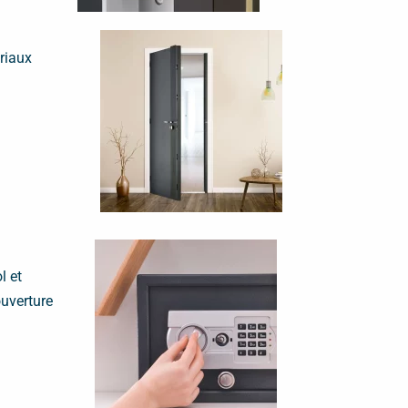
riaux
l et
ouverture