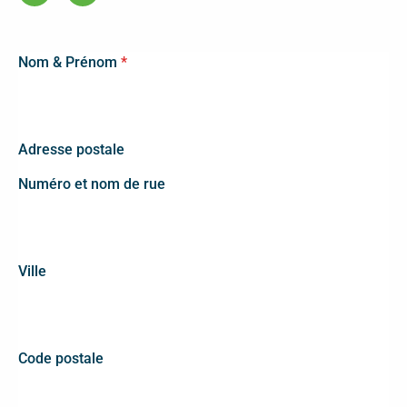
c
n
e
k
b
e
o
d
o
i
Nom & Prénom
*
k
n
-
f
Adresse postale
Numéro et nom de rue
Ville
Code postale